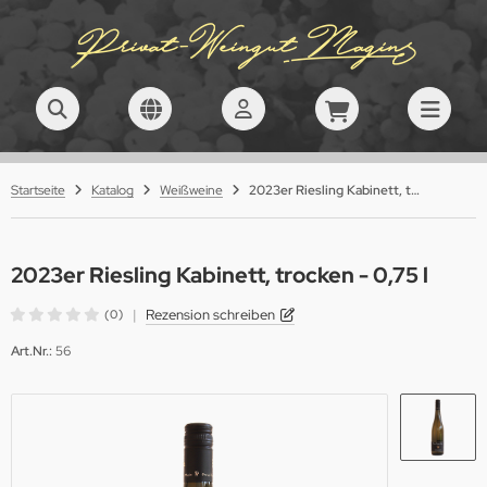
ALLES ANZEIGEN AUS WEITERE PRODUKTE/SERVICES
ivenöl
Startseite
Katalog
Weißweine
2023er Riesling Kabinett, trocken - 0,75 l
äsente
ste/Feiern
2023er Riesling Kabinett, trocken - 0,75 l
|
Rezension schreiben
(0)
Art.Nr.:
56