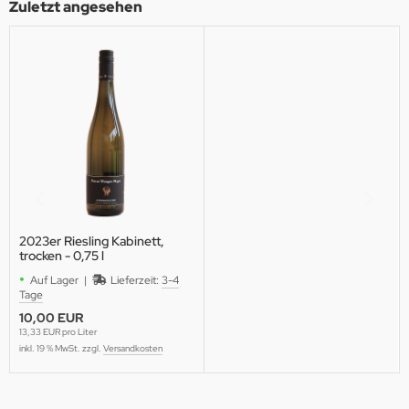
Zuletzt angesehen
2023er Riesling Kabinett,
trocken - 0,75 l
•
Auf Lager |
Lieferzeit:
3-4
Tage
10,00 EUR
13,33 EUR pro Liter
inkl. 19 % MwSt. zzgl.
Versandkosten