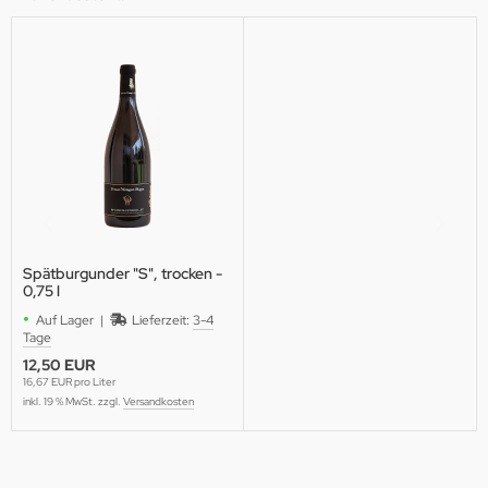
Spätburgunder "S", trocken -
0,75 l
•
Auf Lager |
Lieferzeit:
3-4
Tage
12,50 EUR
16,67 EUR pro Liter
inkl. 19 % MwSt. zzgl.
Versandkosten