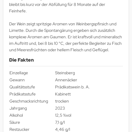
bleibt bis kurz vor der Abfüllung für 8 Monate auf der
Feinhefe.
Der Wein zeigt spritzige Aromen von Weinbergspfirsich und
Limette. Durch die Spontangärung ergeben sich zusätzlich
komplexe Aromen am Gaumen. Er ist kraftvoll und mineralisch
im Auftritt und, bei 8 bis 10 °C, der perfekte Begleiter zu Fisch
und Meeresfrüchten oder hellem Fleisch und Geflügel.
Die Fakten
Einzellage
Steinsberg
Gewann
Annenäcker
Qualitätsstufe
Prädikatswein b. A.
Prädikatsstufe
Kabinett
Geschmacksrichtung
trocken
Jahrgang
2023
Alkohol
12,5 %vol
Säure
7,1 g/l
Restzucker
4,46 g/l